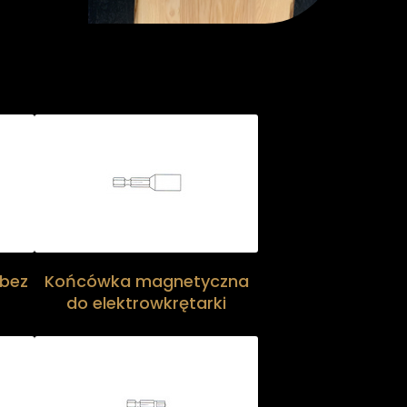
bez
Końcówka magnetyczna
do elektrowkrętarki