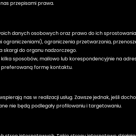
 nas przepisami prawa.
swoich danych osobowych oraz prawo do ich sprostowani
 ograniczeniami), ograniczenia przetwarzania, przenosze
ia skargi do organu nadzorczego.
kilka sposobów, mailowo lub korespondencyjnie na adre
i preferowaną formę kontaktu.
ierają nas w realizacji usług. Zawsze jednak, jeśli doch
e nie będą podlegały profilowaniu i targetowaniu.
ch stron internetowych. Takie strony internetowe działają